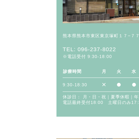
熊本県熊本市東区東京塚町１７−７
TEL: 096-237-8022
※電話受付 9:30-18:00
診療時間
月
火
水
×
9:30-18:30
休診日： 月・日・祝｜夏季休暇｜
電話最終受付18:00 土曜日のみ17: