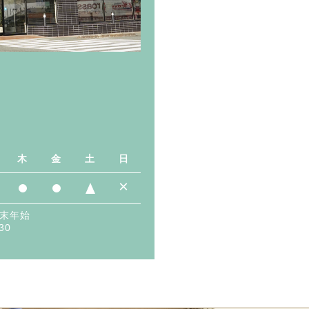
７
木
金
土
日
×
年末年始
30