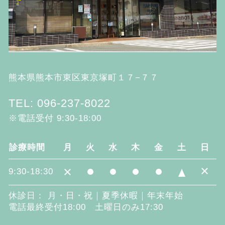
熊本県熊本市東区東京塚町１７−７７
TEL: 096-237-8022
※電話受付 9:30-18:00
診療時間
月
火
水
木
金
土
日
×
×
9:30-18:30
休診日： 月・日・祝｜夏季休暇｜年末年始
電話最終受付18:00 土曜日のみ17:30