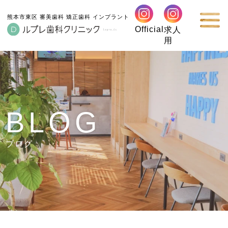
熊本市東区 審美歯科 矯正歯科 インプラント
Official
求人
用
BLOG
ブログ