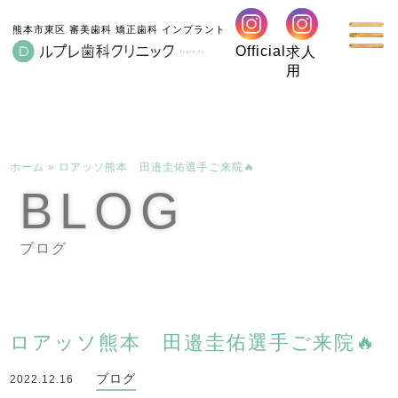
熊本市東区 審美歯科 矯正歯科 インプラント
Official
求人
用
ホーム
»
ロアッソ熊本 田邉圭佑選手ご来院🔥
BLOG
ブログ
ロアッソ熊本 田邉圭佑選手ご来院🔥
ブログ
2022.12.16